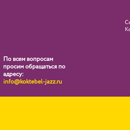
С
Ko
По всем вопросам
просим обращаться по
адресу:
info@koktebel-jazz.ru